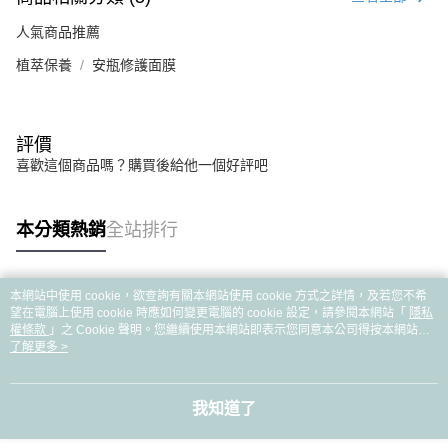
人氣商品推薦
植萃保養
安瓶修護面膜
評價
喜歡這個商品嗎？購買後給他一個好評吧
本分類熱銷
全站排行
本網站中使用 cookie，欲查詢有關本網站使用 cookie 方式之詳情，及若您不希
熱門標籤
望在電腦上使用 cookie 時應如何變更電腦的 cookie 設定，請參閱本網站「
隱私
權條款
」之 Cookie 聲明。您繼續使用本網站即表示您同意本公司得按本網站使
用條款之 Cookie 聲明使用 cookie。
了解更多 >
我知道了