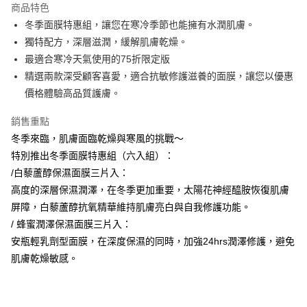
商品特色
Apple Pay
冬季面膜特惠組，讓您在寒冷季節也能擁有水潤肌膚。
獨特配方，深層滋潤，緩解肌膚乾燥。
街口支付
最適合寒冷天氣使用的75折限定版
悠遊付
精選兩款深受顧客喜愛，適合抗敏修護滋養的面膜，讓您以優惠
價格體驗高品質護膚。
Google Pay
銷售重點
AFTEE先享後付
冬季來臨，肌膚面臨乾燥與寒風的挑戰～
相關說明
特別推出冬季面膜特惠組（六入組）：
【關於「AFTEE先享後付」】
ATM付款
AFTEE先享後付是「在收到商品之後才付款」的支付方式。 讓您購物簡單
/白藜蘆醇保濕面膜三片入：
便利好安心！
高度的深層保濕潤澤，在冬季更加重要，太陽花神經醯胺恢復肌膚
１．簡單：不需註冊會員、不需綁卡、不需儲值。
運送方式
２．便利：只要手機號碼，簡訊認證，即可結帳。
屏障，白藜蘆醇抗氧精華維持肌膚亮白與自我修護功能。
３．安心：先確認商品／服務後，再付款。
全家取貨付款
/ 蜂蜜潤澤保濕面膜三片入：
每筆NT$60，滿NT$600(含以上)免運費
安瓶輕乳劑型面膜，在深度保濕的同時，加強24hrs潤澤修護，避免
【「AFTEE先享後付」結帳流程】
１．於結帳方式選擇「AFTEE先享後付」後，將跳轉至「AFTEE先享後付」
肌膚乾燥敏感。
7-11取貨付款
結帳頁面，進行簡訊認證並確認金額後，即可完成結帳。
２．訂單成立數日內，您將收到繳費通知簡訊。
每筆NT$60，滿NT$600(含以上)免運費
３．收到繳費通知簡訊後14天內，點擊此簡訊中的連結，可透過四大超商／
ATM／網路銀行／等多元方式進行付款，方視為交易完成。