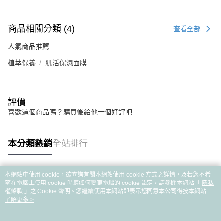
商品相關分類 (4)
查看全部
人氣商品推薦
植萃保養
肌活保濕面膜
評價
喜歡這個商品嗎？購買後給他一個好評吧
本分類熱銷
全站排行
本網站中使用 cookie，欲查詢有關本網站使用 cookie 方式之詳情，及若您不希
熱門標籤
望在電腦上使用 cookie 時應如何變更電腦的 cookie 設定，請參閱本網站「
隱私
權條款
」之 Cookie 聲明。您繼續使用本網站即表示您同意本公司得按本網站使
用條款之 Cookie 聲明使用 cookie。
了解更多 >