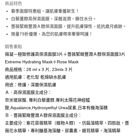
商品特色
Apple Pay
春季面膜特惠組，讓肌膚重獲新生！
白藜蘆醇高保濕面膜，深層滋潤，鎖住水分。
街口支付
薔薇緊緻豐潤Ａ醇保濕面膜，提升肌膚彈性，抵抗歲月痕跡。
悠遊付
限量79折優惠，為您的肌膚帶來奢華呵護！
Google Pay
銷售重點
薇凝－極致修護高保濕面膜3片＋薔薇緊緻豐潤Ａ醇保濕面膜3片
AFTEE先享後付
Extreme Hydrating Mask＋Rose Mask
相關說明
商品規格：28 ml x 3 片, 23mlx 3 片
【關於「AFTEE先享後付」】
ATM付款
AFTEE先享後付是「在收到商品之後才付款」的支付方式。 讓您購物簡單
適用肌膚：老化型 乾燥缺水肌膚
便利好安心！
用途：修護，深層保濕肌膚
１．簡單：不需註冊會員、不需綁卡、不需儲值。
運送方式
２．便利：只要手機號碼，簡訊認證，即可結帳。
Ａ．高保濕面膜主成分：
３．安心：先確認商品／服務後，再付款。
全家取貨付款
奈米玻尿酸, 專利白藜蘆醇,專利太陽花神經醯
每筆NT$60，滿NT$600(含以上)免運費
胺,Aqualance,Hydroxyethyl Urea尿素,日本有機海藻糖
【「AFTEE先享後付」結帳流程】
１．於結帳方式選擇「AFTEE先享後付」後，將跳轉至「AFTEE先享後付」
Ｂ．薔薇緊緻豐潤Ａ醇保濕面膜主成分：
7-11取貨付款
結帳頁面，進行簡訊認證並確認金額後，即可完成結帳。
主要成分：紫花苜蓿精萃（植物Ａ醇），仿扁藻精萃，四胜肽，薔
２．訂單成立數日內，您將收到繳費通知簡訊。
每筆NT$60，滿NT$600(含以上)免運費
３．收到繳費通知簡訊後14天內，點擊此簡訊中的連結，可透過四大超商／
薇花水精華，專利醣基海藻醣，尿囊素，銀耳精華，海藻精華
ATM／網路銀行／等多元方式進行付款，方視為交易完成。