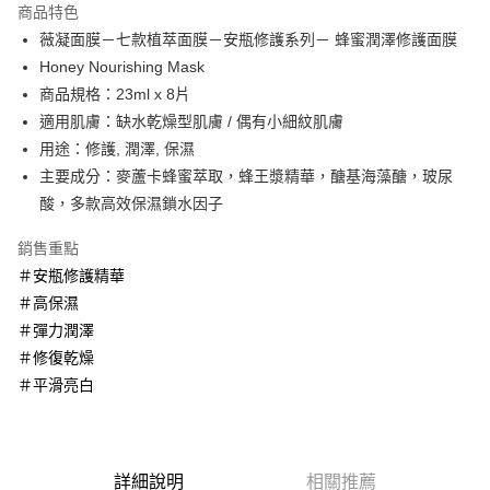
商品特色
Apple Pay
薇凝面膜－七款植萃面膜－安瓶修護系列－ 蜂蜜潤澤修護面膜
Honey Nourishing Mask
街口支付
商品規格：23ml x 8片
悠遊付
適用肌膚：缺水乾燥型肌膚 / 偶有小細紋肌膚
用途：修護, 潤澤, 保濕
Google Pay
主要成分：麥蘆卡蜂蜜萃取，蜂王漿精華，醣基海藻醣，玻尿
AFTEE先享後付
酸，多款高效保濕鎖水因子
相關說明
銷售重點
【關於「AFTEE先享後付」】
ATM付款
AFTEE先享後付是「在收到商品之後才付款」的支付方式。 讓您購物簡單
＃安瓶修護精華
便利好安心！
＃高保濕
１．簡單：不需註冊會員、不需綁卡、不需儲值。
運送方式
２．便利：只要手機號碼，簡訊認證，即可結帳。
＃彈力潤澤
３．安心：先確認商品／服務後，再付款。
全家取貨付款
＃修復乾燥
每筆NT$60，滿NT$600(含以上)免運費
＃平滑亮白
【「AFTEE先享後付」結帳流程】
１．於結帳方式選擇「AFTEE先享後付」後，將跳轉至「AFTEE先享後付」
7-11取貨付款
結帳頁面，進行簡訊認證並確認金額後，即可完成結帳。
２．訂單成立數日內，您將收到繳費通知簡訊。
每筆NT$60，滿NT$600(含以上)免運費
３．收到繳費通知簡訊後14天內，點擊此簡訊中的連結，可透過四大超商／
詳細說明
相關推薦
ATM／網路銀行／等多元方式進行付款，方視為交易完成。