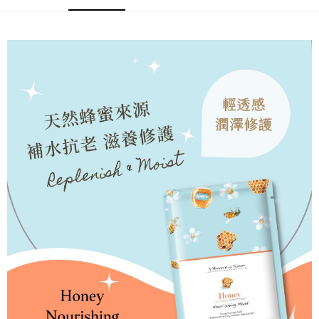
宅配
※ 請注意：結帳手續完成當下不需立刻繳費，但若您需要取消訂單，請聯絡
每筆NT$60，滿NT$499(含以上)免運費
購買商品的店家。未經商家同意取消之訂單仍視為有效，需透過AFTEE先享
後付繳納相關費用。
宅配離島
※ 交易是否成功請以「AFTEE先享後付 」之結帳頁面顯示為準，若有關於
是否繳費成功／繳費後需取消欲退款等相關疑問，請聯繫「AFTEE先享後付
每筆NT$100，滿NT$600(含以上)免運費
客戶支援中心」
https://netprotections.freshdesk.com/support/home
海外配送
查看運費
【注意事項】
１．透過由恩沛科技股份有限公司提供之「AFTEE先享後付」服務完成之交
易，需依本服務之必要範圍內提供個人資料，並將交易相關給付款項請求債
權轉讓予恩沛科技股份有限公司。
２．關於個人資料處理事宜，請瀏覽以下網址：
https://aftee.tw/terms/#terms3
３．未成年的使用者請事先徵得法定代理人或監護人之同意方可使用
「AFTEE先享後付」，若未經同意申辦者引起之損失，本公司不負相關責
任。
４．使用「AFTEE先享後付」時，將依據個別帳號之用戶狀況，依本公司即
時審查核予不同之上限額度；若仍有額度不足之情形，本公司將視審查結果
請求用戶進行身份認證。
５．嚴禁一人註冊多個帳號或使用他人資訊註冊。若發現惡意使用之情形，
恩沛科技股份有限公司將有權停止該用戶之使用額度並採取法律行動。