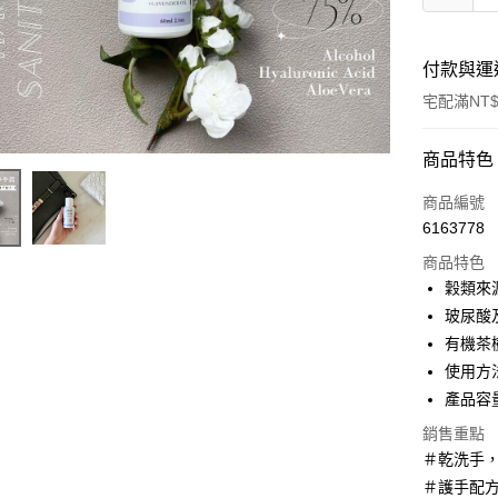
付款與運
宅配滿NT$
付款方式
商品特色
信用卡一
商品編號
6163778
超商取貨
商品特色
LINE Pay
穀類來
玻尿酸
Apple Pay
有機茶
街口支付
使用方
產品容量
悠遊付
銷售重點
Google Pa
＃乾洗手，
AFTEE先
＃護手配