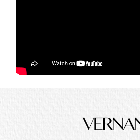
２．關於
https://aft
３．未成
「AFTE
任。
４．使用「
即時審查
結果請求
５．嚴禁
形，恩沛
動。