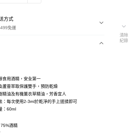
送方式
499免運
清除
紀錄
次付款
付款
源食用酒精，安全第一
及蘆薈萃取保護雙手，預防乾燥
樹精油及有機薰衣草精油，芳香宜人
法：每次使用2-3ml於乾淨的手上搓揉即可
：60ml
y
75%酒精
享後付
方