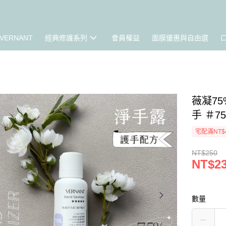
VERNANT
經典修護系列
會員權益
面膜優惠與自由選
薇凝75
手 ＃7
宅配滿NT$
NT$250
NT$2
數量