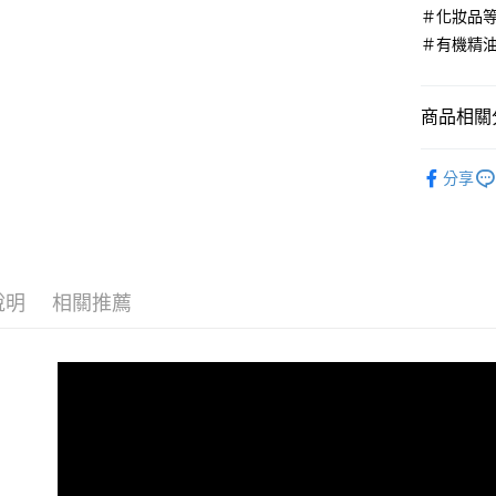
相關說明
＃化妝品
【關於「A
＃有機精
ATM付款
AFTEE
便利好安
１．簡單
商品相關分
２．便利
運送方式
３．安心
限定商品
全家取貨
【「AFT
分享
每筆NT$6
１．於結帳
付」結帳
7-11取貨
２．訂單
３．收到繳
每筆NT$6
／ATM／
※ 請注意
說明
相關推薦
宅配
絡購買商品
先享後付
每筆NT$6
※ 交易是
是否繳費成
宅配離島
付客戶支
每筆NT$1
【注意事
海外配送
１．透過由
交易，需
求債權轉