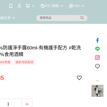
0
中文 (繁體)
TWD
口碑分享
%防護淨手露60ml-有機護手配方 #乾洗
5%食用酒精
499免運
國家/地區配送
35