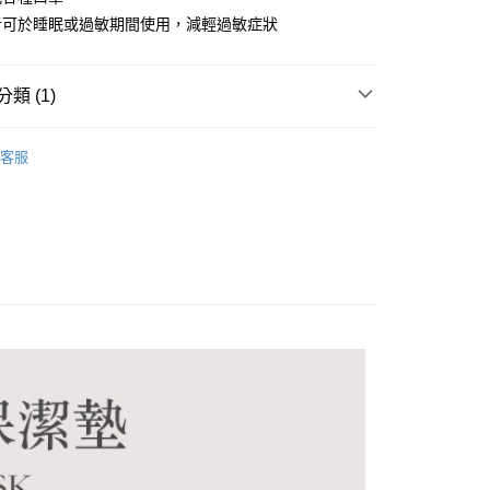
FTEE先享後付」】
者可於睡眠或過敏期間使用，減輕過敏症狀
先享後付是「在收到商品之後才付款」的支付方式。 讓您購物簡單
心！
：不需註冊會員、不需綁卡、不需儲值。
類 (1)
：只要手機號碼，簡訊認證，即可結帳。
：先確認商品／服務後，再付款。
付款
EE先享後付」結帳流程】
客服
0，滿NT$600(含以上)免運費
方式選擇「AFTEE先享後付」後，將跳轉至「AFTEE先享後
頁面，進行簡訊認證並確認金額後，即可完成結帳。
付款
成立數日內，您將收到繳費通知簡訊。
費通知簡訊後14天內，點擊此簡訊中的連結，可透過四大超商
0，滿NT$600(含以上)免運費
網路銀行／等多元方式進行付款，方視為交易完成。
：結帳手續完成當下不需立刻繳費，但若您需要取消訂單，請聯
的店家。未經商家同意取消之訂單仍視為有效，需透過AFTEE
繳納相關費用。
0，滿NT$499(含以上)免運費
否成功請以「AFTEE先享後付 」之結帳頁面顯示為準，若有關於
功／繳費後需取消欲退款等相關疑問，請聯繫「AFTEE先享後
援中心」
https://netprotections.freshdesk.com/support/home
00，滿NT$600(含以上)免運費
項】
查看運費
恩沛科技股份有限公司提供之「AFTEE先享後付」服務完成之
依本服務之必要範圍內提供個人資料，並將交易相關給付款項請
讓予恩沛科技股份有限公司。
個人資料處理事宜，請瀏覽以下網址：