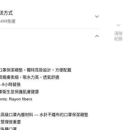
送方式
499免運
清除
紀錄
次付款
付款
口罩保潔襯墊，獨特耳掛設計，方便配戴
質親膚柔細，吸水力高，透氣舒適
4-8小時替換
罩衛生並保護肌膚健康
ents: Rayon fibers
y
高級口罩內層材料 — 水針不織布的口罩保潔襯墊
享後付
生管理很重要
配各種口罩