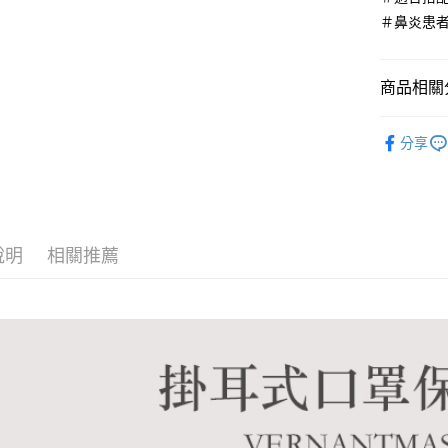
【關於「A
＃鼻炎患
ATM付款
AFTEE
便利好安
１．簡單
商品相關分
２．便利
運送方式
３．安心
限定商品
全家取貨
【「AFT
分享
每筆NT$6
１．於結帳
付」結帳
7-11取貨
２．訂單
３．收到繳
每筆NT$6
／ATM／
※ 請注意
說明
相關推薦
宅配
絡購買商品
先享後付
每筆NT$6
※ 交易是
是否繳費成
宅配離島
付客戶支
每筆NT$1
【注意事
海外配送
１．透過由
交易，需
求債權轉
２．關於