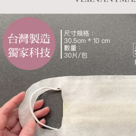
https://aft
３．未成
「AFTE
任。
４．使用「
即時審查
結果請求
５．嚴禁
形，恩沛
動。