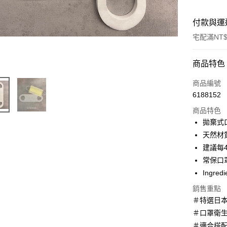
付款與運
宅配滿NT$
付款方式
商品特色
信用卡一
商品編號
6188152
超商取貨
商品特色
LINE Pay
拋棄式
天然材
Apple Pay
建議每
街口支付
常保口
Ingredi
悠遊付
銷售重點
Google Pa
＃特選日本
AFTEE先
＃口罩衛
相關說明
＃適合搭