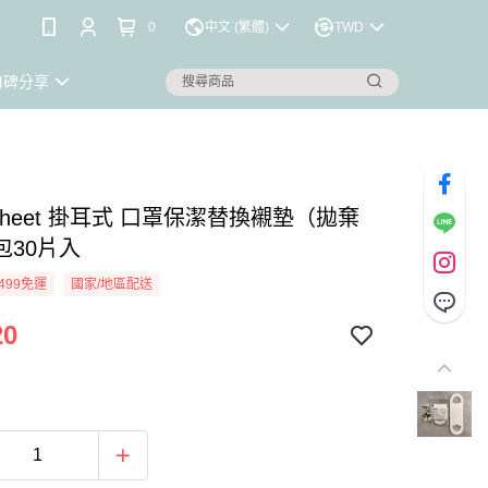
0
中文 (繁體)
TWD
口碑分享
 Sheet 掛耳式 口罩保潔替換襯墊（拋棄
包30片入
499免運
國家/地區配送
20