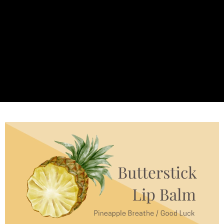
３．收到繳費通知簡訊後14天內，點擊此簡訊中的連結，可透過四大超商／
ATM／網路銀行／等多元方式進行付款，方視為交易完成。
宅配
※ 請注意：結帳手續完成當下不需立刻繳費，但若您需要取消訂單，請聯絡
每筆NT$60，滿NT$499(含以上)免運費
購買商品的店家。未經商家同意取消之訂單仍視為有效，需透過AFTEE先享
後付繳納相關費用。
宅配離島
※ 交易是否成功請以「AFTEE先享後付 」之結帳頁面顯示為準，若有關於
是否繳費成功／繳費後需取消欲退款等相關疑問，請聯繫「AFTEE先享後付
每筆NT$100，滿NT$600(含以上)免運費
客戶支援中心」
https://netprotections.freshdesk.com/support/home
海外配送
查看運費
【注意事項】
１．透過由恩沛科技股份有限公司提供之「AFTEE先享後付」服務完成之交
易，需依本服務之必要範圍內提供個人資料，並將交易相關給付款項請求債
權轉讓予恩沛科技股份有限公司。
２．關於個人資料處理事宜，請瀏覽以下網址：
https://aftee.tw/terms/#terms3
３．未成年的使用者請事先徵得法定代理人或監護人之同意方可使用
「AFTEE先享後付」，若未經同意申辦者引起之損失，本公司不負相關責
任。
４．使用「AFTEE先享後付」時，將依據個別帳號之用戶狀況，依本公司即
時審查核予不同之上限額度；若仍有額度不足之情形，本公司將視審查結果
請求用戶進行身份認證。
５．嚴禁一人註冊多個帳號或使用他人資訊註冊。若發現惡意使用之情形，
恩沛科技股份有限公司將有權停止該用戶之使用額度並採取法律行動。