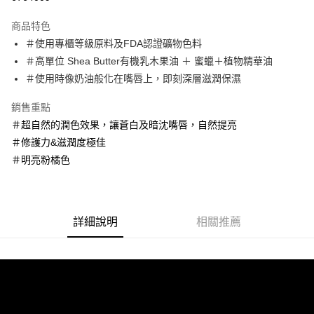
LINE Pay
商品特色
Apple Pay
＃使用專櫃等級原料及FDA認證礦物色料
＃高單位 Shea Butter有機乳木果油 ＋ 蜜蠟＋植物精華油
街口支付
＃使用時像奶油般化在嘴唇上，即刻深層滋潤保濕
悠遊付
銷售重點
Google Pay
＃超自然的潤色效果，讓蒼白及暗沈嘴唇，自然提亮
＃修護力&滋潤度極佳
AFTEE先享後付
＃明亮粉橘色
相關說明
【關於「AFTEE先享後付」】
ATM付款
AFTEE先享後付是「在收到商品之後才付款」的支付方式。 讓您購物簡單
便利好安心！
１．簡單：不需註冊會員、不需綁卡、不需儲值。
運送方式
詳細說明
相關推薦
２．便利：只要手機號碼，簡訊認證，即可結帳。
３．安心：先確認商品／服務後，再付款。
全家取貨付款
每筆NT$60，滿NT$600(含以上)免運費
【「AFTEE先享後付」結帳流程】
１．於結帳方式選擇「AFTEE先享後付」後，將跳轉至「AFTEE先享後付」
7-11取貨付款
結帳頁面，進行簡訊認證並確認金額後，即可完成結帳。
２．訂單成立數日內，您將收到繳費通知簡訊。
每筆NT$60，滿NT$600(含以上)免運費