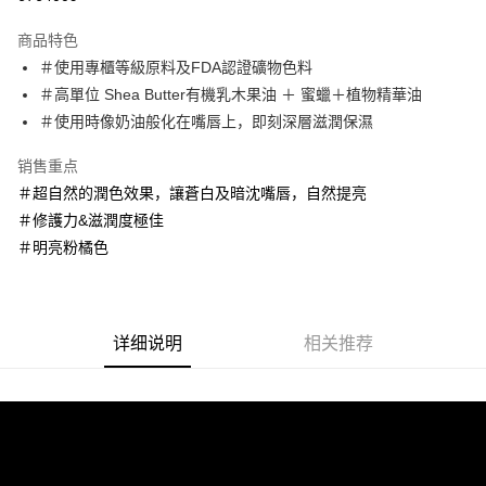
LINE Pay
商品特色
Apple Pay
＃使用專櫃等級原料及FDA認證礦物色料
＃高單位 Shea Butter有機乳木果油 ＋ 蜜蠟＋植物精華油
街口支付
＃使用時像奶油般化在嘴唇上，即刻深層滋潤保濕
悠遊付
销售重点
Google Pay
＃超自然的潤色效果，讓蒼白及暗沈嘴唇，自然提亮
＃修護力&滋潤度極佳
AFTEE先享后付
＃明亮粉橘色
相关说明
一、關於 AFTEE先享後付
ATM付款
1. 於付款方式選擇AFTEE先享後付，將跳出AFTEE先享後付手機驗證視
窗。
2. 進行簡訊驗證之後，即可完成結帳手續。
运送方式
详细说明
相关推荐
3. 訂單確認後不需事先繳費，商品會配送至您的指定地址。
4. 下訂完成後，您的手機會收到一封繳費通知簡訊，APP會員則會收到
全家取貨付款
AFTEE APP推播通知。
每笔NT$60，满NT$600(含以上)免运费
5. 收到商品當下無需繳費，確認無誤後，請再利用繳費通知簡訊或AFTEE
APP於四大便利商店‧ATM/網銀等方式進行付款。
7-11取貨付款
請留意繳費期限為 14 天。唯有下載 AFTEE App 成為 AFTEE 會員者方能享
每笔NT$60，满NT$600(含以上)免运费