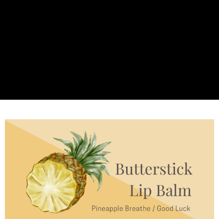
有最長 45 天內付款之服務。
宅配
繳費期限，為商家向您請款的時間，再加上使用AFTEE可延長的天數所計算
每笔NT$60，满NT$499(含以上)免运费
出。使用AFTEE下訂可以延長您收到商品前的繳費天數，但無法保證一定能
夠在期限內收到商品(例如:預購商品或預計到貨時間較長者)。因此無論收到
宅配離島
商品與否，仍需要請您在AFTEE規定的時間內完成繳費。
每笔NT$100，满NT$600(含以上)免运费
二、付款限制
1. 初次使用 AFTEE 時，將依認證結果及本公司審查結果，核予每個人不同
海外配送
查看运费
之上限額度
2. 結帳金額須大於NT$30
3. 目前僅支援台灣會員
三、聲明條款
「AFTEE先享後付」(下稱本服務)乃由恩沛科技股份有限公司(下稱 AFTEE )
所提供，並由 AFTEE 向您收取款項。因使用本服務所須提供之個人資料(包
含但不限於訂購人姓名、電話，收件人姓名、電話、收件地址)，將交付予
AFTEE 於本服務必要服務範圍內運用。關於 AFTEE 對於個人資料之蒐集、
處理、利用，詳參 AFTEE 官網之『個人資料蒐集、處理及利用告知聲明』
（
https://aftee.tw/privacypolicy/
）。
若款項超過繳費期限，將根據當次的金額加收年利率 16% 的逾期滯納金。
未成年的使用者，請事先徵得法定代理人或監護人之同意方可使用
AFTEE。