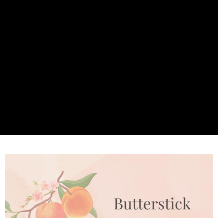
３．收到繳費通知簡訊後14天內，點擊此簡訊中的連結，可透過四大超商／
ATM／網路銀行／等多元方式進行付款，方視為交易完成。
宅配
※ 請注意：結帳手續完成當下不需立刻繳費，但若您需要取消訂單，請聯絡
每筆NT$60，滿NT$499(含以上)免運費
購買商品的店家。未經商家同意取消之訂單仍視為有效，需透過AFTEE先享
後付繳納相關費用。
宅配離島
※ 交易是否成功請以「AFTEE先享後付 」之結帳頁面顯示為準，若有關於
是否繳費成功／繳費後需取消欲退款等相關疑問，請聯繫「AFTEE先享後付
每筆NT$100，滿NT$600(含以上)免運費
客戶支援中心」
https://netprotections.freshdesk.com/support/home
海外配送
查看運費
【注意事項】
１．透過由恩沛科技股份有限公司提供之「AFTEE先享後付」服務完成之交
易，需依本服務之必要範圍內提供個人資料，並將交易相關給付款項請求債
權轉讓予恩沛科技股份有限公司。
２．關於個人資料處理事宜，請瀏覽以下網址：
https://aftee.tw/terms/#terms3
３．未成年的使用者請事先徵得法定代理人或監護人之同意方可使用
「AFTEE先享後付」，若未經同意申辦者引起之損失，本公司不負相關責
任。
４．使用「AFTEE先享後付」時，將依據個別帳號之用戶狀況，依本公司即
時審查核予不同之上限額度；若仍有額度不足之情形，本公司將視審查結果
請求用戶進行身份認證。
５．嚴禁一人註冊多個帳號或使用他人資訊註冊。若發現惡意使用之情形，
恩沛科技股份有限公司將有權停止該用戶之使用額度並採取法律行動。