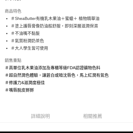
LINE Pay
商品特色
Apple Pay
＃SheaButter有機乳木果油＋蜜蠟＋ 植物精華油
＃塗上護唇膏像奶油般舒服，即刻深層滋潤保濕
街口支付
＃不油嘴不黏髮
悠遊付
＃氣質粉潤奶茶色
＃大人學生皆可使用
Google Pay
銷售重點
AFTEE先享後付
＃高單位乳木果油添加及專櫃等級FDA認證礦物色料
相關說明
＃超自然潤色體驗，讓蒼白或暗沈唇色，馬上紅潤有氣色
【關於「AFTEE先享後付」】
ATM付款
AFTEE先享後付是「在收到商品之後才付款」的支付方式。 讓您購物簡單
＃修護力&滋潤度極佳
便利好安心！
＃嘴唇脫皮掰掰
１．簡單：不需註冊會員、不需綁卡、不需儲值。
運送方式
２．便利：只要手機號碼，簡訊認證，即可結帳。
３．安心：先確認商品／服務後，再付款。
全家取貨付款
每筆NT$60，滿NT$600(含以上)免運費
【「AFTEE先享後付」結帳流程】
詳細說明
相關推薦
１．於結帳方式選擇「AFTEE先享後付」後，將跳轉至「AFTEE先享後付」
7-11取貨付款
結帳頁面，進行簡訊認證並確認金額後，即可完成結帳。
２．訂單成立數日內，您將收到繳費通知簡訊。
每筆NT$60，滿NT$600(含以上)免運費