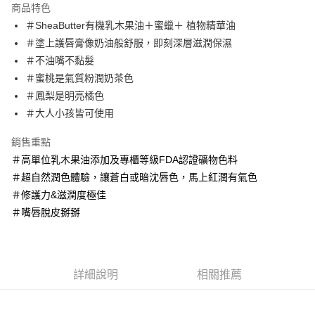
商品特色
Apple Pay
＃SheaButter有機乳木果油＋蜜蠟＋ 植物精華油
＃塗上護唇膏像奶油般舒服，即刻深層滋潤保濕
街口支付
＃不油嘴不黏髮
悠遊付
＃蜜桃是氣質粉潤奶茶色
＃鳳梨是明亮橘色
Google Pay
＃大人小孩皆可使用
AFTEE先享後付
銷售重點
相關說明
＃高單位乳木果油添加及專櫃等級FDA認證礦物色料
【關於「AFTEE先享後付」】
ATM付款
AFTEE先享後付是「在收到商品之後才付款」的支付方式。 讓您購物簡單
＃超自然潤色體驗，讓蒼白或暗沈唇色，馬上紅潤有氣色
便利好安心！
＃修護力&滋潤度極佳
１．簡單：不需註冊會員、不需綁卡、不需儲值。
運送方式
２．便利：只要手機號碼，簡訊認證，即可結帳。
＃嘴唇脫皮掰掰
３．安心：先確認商品／服務後，再付款。
全家取貨付款
每筆NT$60，滿NT$600(含以上)免運費
【「AFTEE先享後付」結帳流程】
１．於結帳方式選擇「AFTEE先享後付」後，將跳轉至「AFTEE先享後付」
7-11取貨付款
結帳頁面，進行簡訊認證並確認金額後，即可完成結帳。
詳細說明
相關推薦
２．訂單成立數日內，您將收到繳費通知簡訊。
每筆NT$60，滿NT$600(含以上)免運費
３．收到繳費通知簡訊後14天內，點擊此簡訊中的連結，可透過四大超商／
ATM／網路銀行／等多元方式進行付款，方視為交易完成。