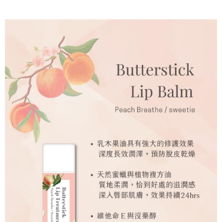
宅配
※ 請注意：結帳手續完成當下不需立刻繳費，但若您需要取消訂單，請聯絡
每筆NT$60，滿NT$499(含以上)免運費
購買商品的店家。未經商家同意取消之訂單仍視為有效，需透過AFTEE先享
後付繳納相關費用。
宅配離島
※ 交易是否成功請以「AFTEE先享後付 」之結帳頁面顯示為準，若有關於
是否繳費成功／繳費後需取消欲退款等相關疑問，請聯繫「AFTEE先享後付
每筆NT$100，滿NT$600(含以上)免運費
客戶支援中心」
https://netprotections.freshdesk.com/support/home
海外配送
查看運費
【注意事項】
１．透過由恩沛科技股份有限公司提供之「AFTEE先享後付」服務完成之交
易，需依本服務之必要範圍內提供個人資料，並將交易相關給付款項請求債
權轉讓予恩沛科技股份有限公司。
２．關於個人資料處理事宜，請瀏覽以下網址：
https://aftee.tw/terms/#terms3
３．未成年的使用者請事先徵得法定代理人或監護人之同意方可使用
「AFTEE先享後付」，若未經同意申辦者引起之損失，本公司不負相關責
任。
４．使用「AFTEE先享後付」時，將依據個別帳號之用戶狀況，依本公司即
時審查核予不同之上限額度；若仍有額度不足之情形，本公司將視審查結果
請求用戶進行身份認證。
５．嚴禁一人註冊多個帳號或使用他人資訊註冊。若發現惡意使用之情形，
恩沛科技股份有限公司將有權停止該用戶之使用額度並採取法律行動。