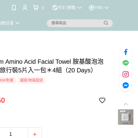
0
中文 (繁體)
TWD
口碑分享
m Amino Acid Facial Towel 胺基酸泡泡
旅行裝5片入一包＊4組（20 Days）
499免運
國家/地區配送
50