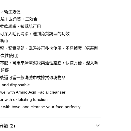
FTEE先享後付」】
片，衛生方便
先享後付是「在收到商品之後才付款」的支付方式。 讓您購物簡單
洗臉＋去角質，三效合一
心！
：不需註冊會員、不需綁卡、不需儲值。
緻柔軟親膚，敏感肌可用
：只要手機號碼，簡訊認證，即可結帳。
維可深入毛孔清潔，達到角質調理的功效
：先確認商品／服務後，再付款。
統毛巾
付款
EE先享後付」結帳流程】
製程，緊實堅韌，洗淨後可多次使用，不易掉絮（氨基酸
0，滿NT$600(含以上)免運費
方式選擇「AFTEE先享後付」後，將跳轉至「AFTEE先享後
一次性使用）
頁面，進行簡訊認證並確認金額後，即可完成結帳。
付款
成立數日內，您將收到繳費通知簡訊。
的布膜，可用來清潔泥膜與油性霜膜，快速方便，深入毛
費通知簡訊後14天內，點擊此簡訊中的連結，可透過四大超商
力超優
0，滿NT$600(含以上)免運費
網路銀行／等多元方式進行付款，方視為交易完成。
乾後還可當一般洗臉巾或擦拭環境物品
：結帳手續完成當下不需立刻繳費，但若您需要取消訂單，請聯
的店家。未經商家同意取消之訂單仍視為有效，需透過AFTEE
e and disposable
繳納相關費用。
0，滿NT$499(含以上)免運費
owel with Amino Acid Facial cleanser
否成功請以「AFTEE先享後付 」之結帳頁面顯示為準，若有關於
er with exfoliating function
功／繳費後需取消欲退款等相關疑問，請聯繫「AFTEE先享後
援中心」
https://netprotections.freshdesk.com/support/home
r with towel and cleanse your face perfectly
00，滿NT$600(含以上)免運費
項】
查看運費
恩沛科技股份有限公司提供之「AFTEE先享後付」服務完成之
類 (2)
依本服務之必要範圍內提供個人資料，並將交易相關給付款項請
讓予恩沛科技股份有限公司。