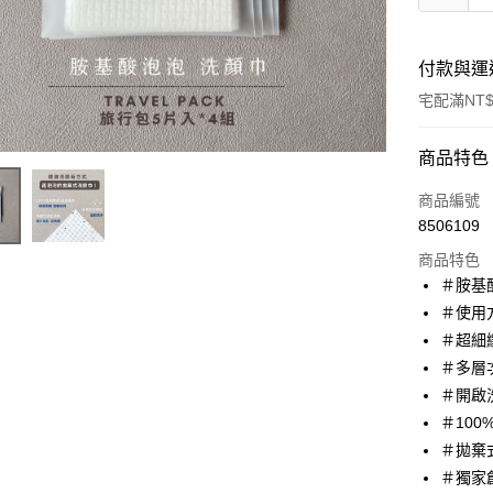
付款與運
宅配滿NT$
付款方式
商品特色
信用卡一
商品編號
8506109
超商取貨
商品特色
LINE Pay
＃胺基
＃使用方
Apple Pay
＃超細
街口支付
＃多層
＃開啟
悠遊付
＃10
Google Pa
＃拋棄
＃獨家
AFTEE先