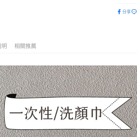
２．關於
限定商品
https://aft
分享
人氣商品
３．未成
「AFTE
任。
４．使用「
即時審查
結果請求
說明
相關推薦
５．嚴禁
形，恩沛
動。