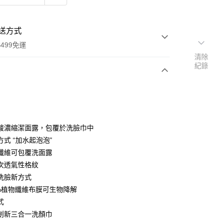
送方式
499免運
清除
紀錄
次付款
付款
酸濃縮潔面露，包覆於洗臉巾中
式 “加水起泡泡”
纖維可包覆洗面露
次透氣性格紋
洗臉新方式
0%植物纖維布膜可生物降解
y
式
創新三合一洗顏巾
享後付