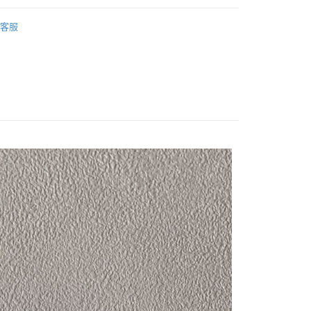
個人資料處理事宜，請瀏覽以下網址：
ee.tw/terms/#terms3
客服
推薦
年的使用者請事先徵得法定代理人或監護人之同意方可使用
E先享後付」，若未經同意申辦者引起之損失，本公司不負相關責
AFTEE先享後付」時，將依據個別帳號之用戶狀況，依本公司
核予不同之上限額度；若仍有額度不足之情形，本公司將視審查
用戶進行身份認證。
一人註冊多個帳號或使用他人資訊註冊。若發現惡意使用之情
科技股份有限公司將有權停止該用戶之使用額度並採取法律行