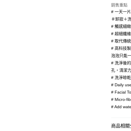
相關說明
銷售重點
【關於「A
# 一天一
ATM付款
AFTEE
＃卸妝＋
便利好安
１．簡單
# 觸感細
２．便利
運送方式
# 超細纖
３．安心
# 取代傳
全家取貨
【「AFT
# 高科技
每筆NT$6
１．於結帳
泡泡只能
付」結帳
7-11取貨
２．訂單
# 洗淨後
３．收到繳
孔，清潔
每筆NT$6
／ATM／
# 洗淨晾
※ 請注意
宅配
絡購買商品
# Daily us
先享後付
每筆NT$6
# Facial T
※ 交易是
# Micro-fib
是否繳費成
宅配離島
付客戶支
# Add wate
每筆NT$1
【注意事
海外配送
１．透過由
商品相關分
交易，需
求債權轉