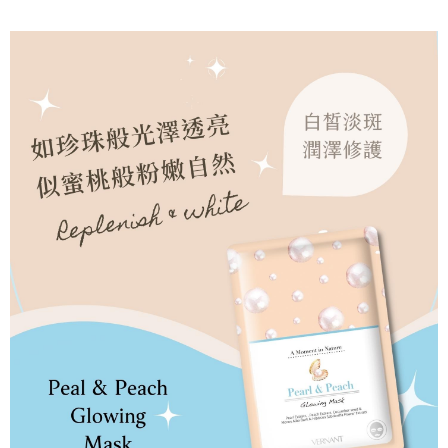
宅配
※ 請注意：結帳手續完成當下不需立刻繳費，但若您需要取消訂單，請聯絡
每筆NT$60，滿NT$499(含以上)免運費
購買商品的店家。未經商家同意取消之訂單仍視為有效，需透過AFTEE先享
後付繳納相關費用。
宅配離島
※ 交易是否成功請以「AFTEE先享後付 」之結帳頁面顯示為準，若有關於
是否繳費成功／繳費後需取消欲退款等相關疑問，請聯繫「AFTEE先享後付
每筆NT$100，滿NT$600(含以上)免運費
客戶支援中心」
https://netprotections.freshdesk.com/support/home
海外配送
查看運費
【注意事項】
１．透過由恩沛科技股份有限公司提供之「AFTEE先享後付」服務完成之交
易，需依本服務之必要範圍內提供個人資料，並將交易相關給付款項請求債
權轉讓予恩沛科技股份有限公司。
２．關於個人資料處理事宜，請瀏覽以下網址：
https://aftee.tw/terms/#terms3
３．未成年的使用者請事先徵得法定代理人或監護人之同意方可使用
「AFTEE先享後付」，若未經同意申辦者引起之損失，本公司不負相關責
任。
４．使用「AFTEE先享後付」時，將依據個別帳號之用戶狀況，依本公司即
時審查核予不同之上限額度；若仍有額度不足之情形，本公司將視審查結果
請求用戶進行身份認證。
５．嚴禁一人註冊多個帳號或使用他人資訊註冊。若發現惡意使用之情形，
恩沛科技股份有限公司將有權停止該用戶之使用額度並採取法律行動。