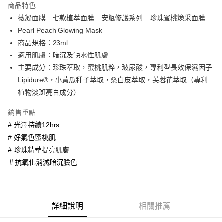
商品特色
Apple Pay
薇凝面膜－七款植萃面膜－安瓶修護系列－珍珠蜜桃煥采面膜
Pearl Peach Glowing Mask
街口支付
商品規格：23ml
悠遊付
適用肌膚：暗沉及缺水性肌膚
主要成分：珍珠萃取，蜜桃肌粹，玻尿酸，專利型長效保濕因子
Google Pay
Lipidure®，小黃瓜種子萃取，桑白皮萃取，芙蓉花萃取（專利
AFTEE先享後付
植物淡斑亮白成分）
相關說明
銷售重點
【關於「AFTEE先享後付」】
ATM付款
AFTEE先享後付是「在收到商品之後才付款」的支付方式。 讓您購物簡單
# 光澤持續12hrs
便利好安心！
# 好氣色蜜桃肌
１．簡單：不需註冊會員、不需綁卡、不需儲值。
運送方式
２．便利：只要手機號碼，簡訊認證，即可結帳。
# 珍珠精華提亮肌膚
３．安心：先確認商品／服務後，再付款。
全家取貨付款
＃抗氧化消滅暗沉臉色
每筆NT$60，滿NT$600(含以上)免運費
【「AFTEE先享後付」結帳流程】
１．於結帳方式選擇「AFTEE先享後付」後，將跳轉至「AFTEE先享後付」
7-11取貨付款
結帳頁面，進行簡訊認證並確認金額後，即可完成結帳。
２．訂單成立數日內，您將收到繳費通知簡訊。
每筆NT$60，滿NT$600(含以上)免運費
詳細說明
相關推薦
３．收到繳費通知簡訊後14天內，點擊此簡訊中的連結，可透過四大超商／
ATM／網路銀行／等多元方式進行付款，方視為交易完成。