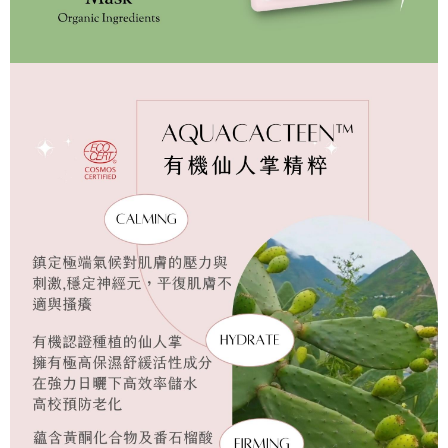
ります。支払い期限を過ぎた場合、その金額に基づいて年利20%の遅延滞
納金が加算されます。未成年の利用者は、事前に法定代理人または後見人
の同意を得ればAFTEEをご利用いただけます。
個人情報の処理、利用について疑問がある、または関連する法律の権利を
行使したい場合は、ネットプロテクションズ
cs_tw@netprotections.co.jp
にご連絡ください。上記に示した個人情報を、必要な購入注文書とあわせ
てAFTEEにご提供いただく、またはAFTEEにあなたの個人情報の収集、処
理、利用を許可することににご同意いただけない場合は、当サービスを選
択しないでください。