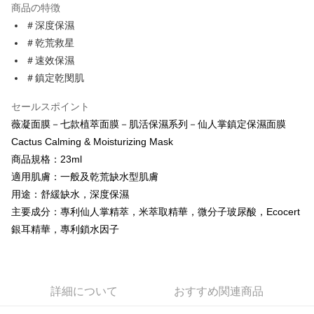
商品の特徴
Apple Pay
＃深度保濕
＃乾荒救星
JKOPAY
＃速效保濕
Easy Wallet
＃鎮定乾閔肌
Google Pay
セールスポイント
AFTEE代金後払い
薇凝面膜－七款植萃面膜－肌活保濕系列－仙人掌鎮定保濕面膜
説明
Cactus Calming & Moisturizing Mask
一、 AFTEE代金後払いについて
商品規格：23ml
ATM払い
1.お支払い方法でAFTEE代金後払いを選択すると、携帯電話認証ウィンド
適用肌膚：一般及乾荒缺水型肌膚
ウが表示されます。
用途：舒緩缺水，深度保濕
2.SMSで認証してお支払い手続を進めてください。
配送方法
3.注文するときのお支払いは不要です。商品はご指定の住所に配送されま
主要成分：專利仙人掌精萃，米萃取精華，微分子玻尿酸，Ecocert
す。
全家取貨付款
銀耳精華，專利鎖水因子
4.ご注文が完了すると、携帯に支払い通知のSMSが届きます。アプリ会員
配送毎にNT$60、NT$600以上で送料無料
の場合は、AFTEE アプリプッシュ通知が届きます。
5.商品受け取り時のお支払いは不要です。商品を確かめてから、SMSまた
7-11取貨付款
はアプリの通知に従って、4大コンビニ、またはATM/オンラインバンキン
グでお支払いください。
配送毎にNT$60、NT$600以上で送料無料
詳細について
おすすめ関連商品
代金納付期限は最短で 14 日以内ですので、ご注意ください。AFTEE アプ
宅配