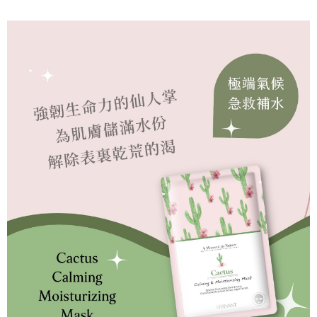
リをダウンロードして AFTEE 会員になるとお支払い期限を最長 45 日以内
配送毎にNT$60、NT$499以上で送料無料
まで延長できます。
宅配離島
お支払期限は、ショップが請求した期日と、AFTEEで延長できる日数をも
とに計算されます。AFTEEで注文すると、商品を受け取るまで支払い期限
配送毎にNT$100、NT$600以上で送料無料
を延長できますが、商品を期限内に受け取れない場合があります（例：予
約商品や商品到着日が比較的遅い商品）。そのため、商品到着の有無に関
海外配送
送料を確認
わらず、AFTEEで指定された期限内にお支払いください。
二、支払い限度額
1.初回 AFTEEを ご利用の際に、認証結果及び当社の審査の結果に基づ
き、限度額が設定されます。
2.決済金額は最低NT$20です。
3.現在、台湾の会員のみご利用いただけます。
三、利用規約「AFTEE代金後払い」（以下当サービスという）はネットプ
ロテクションズ（以下 AFTEE という）が提供し、AFTEEが代金を徴収し
ます。当サービスご利用の際に提供しなければならない個人情報（注文者
の氏名、電話番号、受取人の氏名、電話番号、受取人住所を含むがこれに
限らない）は、AFTEEに渡され当サービスで必要な範囲内で利用されま
す。AFTEEの個人情報の収集、処理、利用について、詳細はAFTEE公式ホ
ームページの『個人情報の収集、処理及び利用に関する声明』をご参照く
ださい（
https://aftee.tw/privacypolicy/
）。
AFTEEの初回ご利用の際に、審査を通過すれば、最高額がNT$10,000にな