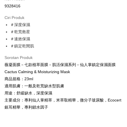
Pengambilan di Kedai Serbaneka
9328416
LINE Pay
Ciri Produk
Apple Pay
＃深度保濕
＃乾荒救星
JKOPAY
＃速效保濕
Easy Wallet
＃鎮定乾閔肌
Google Pay
Sorotan Produk
AFTEE
薇凝面膜－七款植萃面膜－肌活保濕系列－仙人掌鎮定保濕面膜
Deskripsi
Cactus Calming & Moisturizing Mask
Pertama, Mengenai Perkhidmatan AFTEE Beli Sekarang Bayar Kemudian
商品規格：23ml
Pemindahan ATM
1. Dengan memilih AFTEE sebagai kaedah pembayaran, mesej
適用肌膚：一般及乾荒缺水型肌膚
pengesahan AFTEE akan muncul.
用途：舒緩缺水，深度保濕
2. Anda boleh meneruskan pembayaran selepas pengesahan SMS.
Pilihan Penghantaran
3. Tiada bayaran diperlukan apabila pesanan disahkan. Produk akan
主要成分：專利仙人掌精萃，米萃取精華，微分子玻尿酸，Ecocert
dihantar ke alamat yang ditetapkan.
全家取貨付款
銀耳精華，專利鎖水因子
4. Setelah pesanan disahkan, anda akan menerima SMS pembayaran
NT$60/pesanan | Penghantaran percuma untuk pesanan
manakala ahli aplikasi akan menerima pemberitahuan tolak aplikasi
NT$600 atau lebih
AFTEE.
5. Tiada bayaran diperlukan apabila anda menerima produk. Sila buat