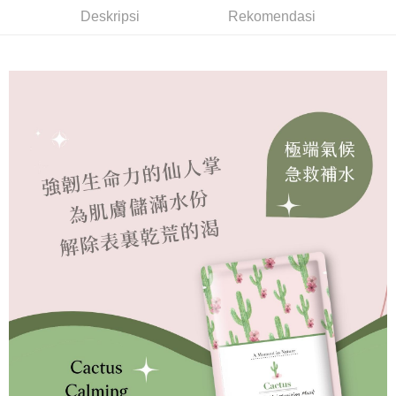
pembayaran di empat kedai serbaneka utama, ATM atau perbankan
7-11取貨付款
Deskripsi
Rekomendasi
dalam talian dengan SMS pembayaran atau pemberitahuan tolak aplikasi
NT$60/pesanan | Penghantaran percuma untuk pesanan
AFTEE.
NT$600 atau lebih
Sila ambil perhatian bahawa tempoh pembayaran adalah 14 hari. Walau
宅配
bagaimanapun, bagi mereka yang telah memuat turun Aplikasi AFTEE
dan mendaftar sebagai ahli AFTEE boleh menikmati tempoh pembayaran
NT$60/pesanan | Penghantaran percuma untuk pesanan
sehingga 45 hari.
NT$499 atau lebih
Tempoh pembayaran dikira dari masa kedai meminta pembayaran anda,
宅配離島
ditambah dengan bilangan hari yang boleh dilanjutkan oleh AFTEE. Anda
boleh melanjutkan tempoh pembayaran anda sebelum anda menerima
NT$100/pesanan | Penghantaran percuma untuk pesanan
pesanan. Walau bagaimanapun, tiada jaminan bahawa anda boleh
NT$600 atau lebih
menerima pesanan anda semasa tempoh pembayaran (cth.: produk
prapesanan atau produk yang mungkin mengambil masa yang lebih
海外配送
Kadar Penghantaran
lama untuk dihantar). Oleh itu, anda dikehendaki membuat pembayaran
kepada AFTEE dalam tempoh sama ada anda menerima pesanan.
Kedua, Sekatan Pembayaran
1. Jumlah yang diperakui untuk pengguna kali pertama boleh sehingga
NT$10,000. Amaun diperakui sebenar yang diluluskan akan berdasarkan
keputusan pensijilan dan semakan oleh AFTEE.
2. Amaun perbelanjaan minimum mestilah lebih besar daripada NT$20.
3. Pada masa ini hanya tersedia untuk ahli Taiwan.