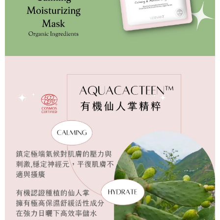
Ketiga, Syarat Perkhidmatan
Perkhidmatan AFTEE Beli Sekarang Bayar Kemudian disediakan oleh NP
Taiwan, Inc. dan AFTEE akan membuat bil kepada pengguna. AFTEE
akan menggunakan data peribadi yang dikumpul (termasuk nama
pembeli, no. telefon, nama penerima, no. telefon, alamat penerima) untuk
penggunaan perkhidmatan. Sila rujuk kepada "Penyata Pengumpulan
Data Peribadi, Pemprosesan, Penggunaan"
(https://aftee.tw/privacypolicy/
) untuk maklumat lanjut.
Jumlah yang diperakui untuk pengguna kali pertama yang lulus
kelulusan boleh sehingga NT$10,000. Jika pengguna tidak membuat
pembayaran dalam tempoh tersebut, yuran pembayaran lewat sebanyak
20% setahun akan dikenakan. Pengguna bawah umur dikehendaki
mendapatkan kebenaran daripada ibu bapa atau penjaga yang sah
untuk menggunakan AFTEE.
Sila hubungi NP Taiwan Inc. di
cs_tw@netprotections.co.jp
jika anda
mempunyai sebarang kebimbangan mengenai pemprosesan dan
penggunaan pada data peribadi. Jika anda tidak bersetuju dengan data
peribadi yang disenaraikan seperti di atas akan dikumpul dan digunakan
oleh AFTEE, sila jangan gunakan perkhidmatan ini.